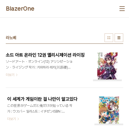
본문 바로가기
BlazerOne
라노베
소드 아트 온라인 12권 앨리시제이션 라이징
ソードアート・オンライン(12) アリシゼーショ
ン・ライジング 작가 : 카와하라 레키(川原礫)일
러스트 : abecISBN : 9784048915298출판사
더보기
: 전격문고발매일 : 2013년 4월 10일가격 : 620엔
이 세계가 게임이란 걸 나만이 알고있다
この世界がゲームだと俺だけが知っている 작
가 : ウスバー 일러스트 : イチゼンISBN :
9784047288157출판사 : 엔터브레인발매일 :
더보기
2013년 4월 27일가격 : 1,050엔