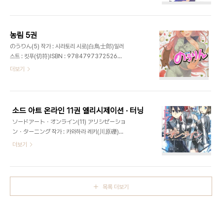
발매일 :2013년 1월 15일가격 : 630엔
농림 5권
のうりん(5) 작가 : 시라토리 시로(白鳥士郎)일러
스트 : 킷푸(切符)ISBN : 9784797372526출
판사 : GA문고발매일 : 2012년 12월 15일가격 :
더보기
662엔
소드 아트 온라인 11권 엘리시제이션 · 터닝
ソードアート・オンライン(11) アリシゼーショ
ン・ターニング 작가 : 카와하라 레키(川原礫)일
러스트 : abecISBN : 9784048911573출판사
더보기
: 아스키미디어웍스발매일 : 2012년 12월 8일가격 :
578엔
목록 더보기