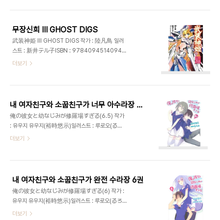
무장신희 III GHOST DIGS
武装神姫 III GHOST DIGS 작가 : 陸凡鳥 일러
스트 : 新井テル子ISBN : 9784094514094출
판사 : 소학관발매일 : 2013년 4월 18일가격 :
더보기
630엔
내 여자친구와 소꿉친구가 너무 아수라장 6.5권
俺の彼女と幼なじみが修羅場すぎる(6.5) 작가
: 유우지 유우지(裕時悠示)일러스트 : 루로오(るろ
お)ISBN : 9784797372854출판사 : GA문고
더보기
발매일 : 2013년 2월중가격 : 630엔
내 여자친구와 소꿉친구가 완전 수라장 6권
俺の彼女と幼なじみが修羅場すぎる(6) 작가 :
유우지 유우지(裕時悠示)일러스트 : 루로오(るろ
お) ISBN : 9784797372847출판사 : GA문고
더보기