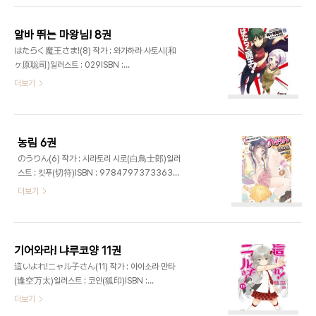
알바 뛰는 마왕님! 8권
はたらく魔王さま!(8) 작가 : 와가하라 사토시(和
ヶ原聡司)일러스트 : 029ISBN :
9784048915809출판사 : 전격문고발매일 :
더보기
2013년 4월 10일가격 : 620엔
농림 6권
のうりん(6) 작가 : 시라토리 시로(白鳥士郎)일러
스트 : 킷푸(切符)ISBN : 9784797373363출
판사 : GA문고발매일 : 2013년 4월 15일가격 :
더보기
641엔
기어와라! 냐루코양 11권
這いよれ!ニャル子さん(11) 작가 : 아이소라 만타
(逢空万太)일러스트 : 코인(狐印)ISBN :
9784797373332출판사 : GA문고발매일 :
더보기
2013년 4월 15일가격 : 641엔