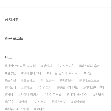
공지사항
최근 포스트
태그
진심으로 나를 사랑해
상업지
마지코이S
미즈타니 후카
김광현
아이돌마스터
태그를 입력해 주세요.
낙원
프리징
포토카노
마오유우
마왕용자
미나토소프트
라노베
코믹스
성년코믹
쿠로사키 렌도
아마즈메 류타
게임
시이나 타카시
라이트노벨
시기사와 카야
임달영
C82
만화
마지코이
앤솔로지
청년코믹
이누가미 스쿠네
코미케