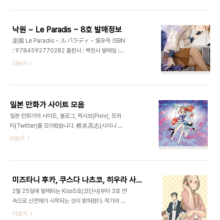
와 카야(シギサワカヤ), GAME OVER의 미즈타니
쿠네(犬上すくね), かずまこを, 売野機子, 志摩
후카(水谷フーカ), 토끼 드롭스의 우니타 유미(宇
時緒, 竹宮ジン 등 초호화 작가진. 연애를 테마로..
仁田ゆみ), 현시연의 키오 시모쿠(木尾士目), 하야
낙원 ~ Le Paradis ~ 8호 발매정보
테X블레이드의 하야시야 시즈루(林家志弦), 무한
楽園 Le Paradis ~ ル パラディ ~ 第8号 ISBN
의 주인의 사무라 히로아키(沙村広明), 스프릿 오브
: 9784592770282 출판사 : 백천사 발매일 :
원더의 츠루타 겐지(鶴田謙二), 허니문샐러드의 니
2012년 2월 29일 가격 : 880엔 동급생의 나카무
더보기
노미야 히카루(二宮ひかる), 방과후 플레이의 쿠로
라 아스미코(中村明日美子), 팜므파탈의 시기사와
사키 렌도(黒咲練導), 연애 디스토션의 이누가미 스
카야(シギサワカヤ), GAME OVER의 미즈타니 후
쿠네(犬上すくね), かずまこを, 売野機子, 志摩
카(水谷フーカ), 토끼 드롭스의 우니타 유미(宇仁
時緒, 竹宮ジン 등 초호화 작가진. 이번 표지도 ..
田ゆみ), 현시연의 키오 시모쿠(木尾士目), 하야테
일본 만화가 사이트 모음
X블레이드의 하야시야 시즈루(林家志弦), 무한의
일본 만화가의 사이트, 블로그, 픽시브(Pixiv), 트위
주인의 사무라 히로아키(沙村広明), 스프릿 오브 원
터(Twitter)를 모아봤습니다. 椎名高志(시이나 타
더의 츠루타 겐지(鶴田謙二), 허니문샐러드의 니노
카시) - http://cnanews.asablo.jp/blog/ 椎名
더보기
미야 히카루(二宮ひかる), 방과후 플레이의 쿠로사
高志(Twitter) - @Takashi_Shiina 대표작 -
키 렌도(黒咲練導), 연애 디스토션의 이누가미 스쿠
GS미카미 극락대작전(고스트 스위퍼), 절대가련 칠
네(犬上すくね), かずまこを, 売野機子, 志摩時
드런 カトウハルアキ(카토 하루아키)(Pixiv) -
緒, 竹宮ジン 등 초호화 작가진. 하야시야 시즈루..
http://www.pixiv.net/member.php?
미즈타니 후카, 쿠스다 나츠코, 히우라 사토루, Kiss 신연재 3연속
id=52072 カトウハルアキ(Twitter) -
2월 25일에 발매되는 Kiss5호(코단샤)부터 3호 연
@sanadaeleven 대표작 - 석양 로맨스, 햣코 水
속으로 신연재가 시작되는 것이 밝혀졌다. 작가의 라
谷フーカ(미즈타니 후카) -
인 업은 연재 개시순서로 미즈타니 후카(水谷フー
더보기
http://necomati.pepper.jp/ 水谷フーカ