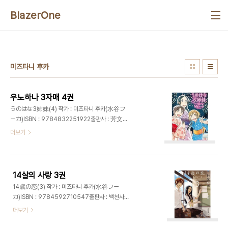
본문 바로가기
BlazerOne
미즈타니 후카
우노하나 3자매 4권
うのはな3姉妹(4) 작가 : 미즈타니 후카(水谷フ
ーカ)ISBN : 9784832251922출판사 : 芳文社
발매일 : 2013년 6월 7일가격 : 650엔
더보기
14살의 사랑 3권
14歳の恋(3) 작가 : 미즈타니 후카(水谷フー
カ)ISBN : 9784592710547출판사 : 백천사발
매일 : 213년 4월 27일가격 : 750엔
더보기