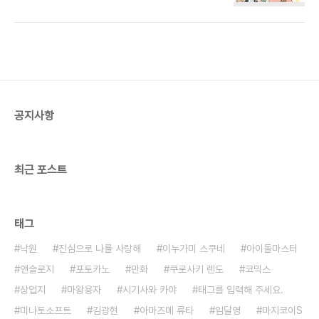
カ), 쿠스다 나츠코(楠田夏子), 히우라 사토루(ひ
(Twitter) - @f_mizutani 대표작 - GAME
うらさとる). 이것은 오늘 2월 10일에 발매된
OVER 宇仁田ゆみ(우니타 유미) - http://u..
Kiss4호로 발표된 것. 5호에 등장하는 미즈타니는,
연애 옴니버스 시리즈 「만족해도 부족해도」를 스타
트. 도내의 라디오국에서 일하는 아나운서·아마하 히
나타를 중심으로 다양한 인간 드라마를 그려 나간다.
3월 10일 발매 예정인 6호에서 시작되는 작품은 같
은 잡지에서 「그레이 로맨스」를 부정기 연재중인 쿠
공지사항
스다에 의한 「블루 버드 블루」. 일이나 친구들에 의해
사랑으로부터 멀어지고 있던 여성을 통해서, 여성에
게 있어서의 연애라고 하는 개념을 파고 드는 이야
기..
최근 포스트
태그
낙원
진심으로 나를 사랑해
이누가미 스쿠네
아이돌마스터
앤솔로지
포토카노
만화
쿠로사키 렌도
코믹스
상업지
마왕용자
시기사와 카야
태그를 입력해 주세요.
미나토소프트
김광현
아마즈메 류타
임달영
마지코이S