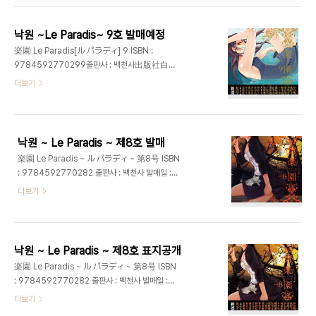
낙원 ~Le Paradis~ 9호 발매예정
楽園 Le Paradis[ル パラディ] 9 ISBN :
9784592770299출판사 : 백천사出版社白泉
社レーベル楽園コミックス発발매일 : 2012년 6
더보기
월 30일가격 : 880엔 팜므파탈 의 시기사와 카야
(シギサワカヤ), 현시연의 키오 시모쿠(木尾士
目), 토끼 드롭스의 우니타 유미(宇仁田ゆみ), 동급
생의 나카무라 아스미코(中村明日美子), 하야테X
낙원 ~ Le Paradis ~ 제8호 발매
블레이드의 하야시야 시즈루(林家志弦), 허니문샐
楽園 Le Paradis ~ ル パラディ ~ 第8号 ISBN
러드의 니노미야 히카루(二宮ひかる), GAME
: 9784592770282 출판사 : 백천사 발매일 :
OVER의 미즈타니 후카(水谷フーカ), 방과후 플레
2012년 2월 29일 가격 : 880엔 동급생의 나카무
더보기
이의 쿠로사키 렌도(黒咲練導), 연애 디스토션의 이
라 아스미코(中村明日美子), 팜므파탈 의 시기사
누가미 스쿠네(犬上すくね), 무한의 주인의 사무라
와 카야(シギサワカヤ), GAME OVER의 미즈타니
히로아키(沙村広明), 스프릿 오브 원더의 츠루타 겐
후카(水谷フーカ), 토끼 드롭스의 우니타 유미(宇
지(鶴田謙二), かずまこを, 竹宮ジン, 西UKO,
仁田ゆみ), 현시연의 키오 시모쿠(木尾士目), 하야
大月悠祐子, 鬼龍駿河, ..
낙원 ~ Le Paradis ~ 제8호 표지공개
테X블레이드의 하야시야 시즈루(林家志弦), 무한
楽園 Le Paradis ~ ル パラディ ~ 第8号 ISBN
의 주인의 사무라 히로아키(沙村広明), 스프릿 오브
: 9784592770282 출판사 : 백천사 발매일 :
원더의 츠루타 겐지(鶴田謙二), 허니문샐러드의 니
2012년 2월 29일 가격 : 880엔 동급생의 나카무
더보기
노미야 히카루(二宮ひかる), 방과후 플레이의 쿠로
라 아스미코(中村明日美子), 팜므파탈 의 시기사
사키 렌도(黒咲練導), 연애 디스토션의 이누가미 스