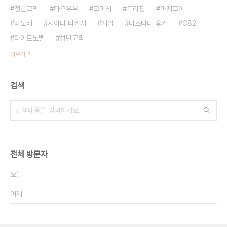
청년코믹
마오유우
코미케
프리징
마지코이
라노베
시이나 타카시
게임
미즈타니 후카
C82
라이트노벨
성년코믹
더보기
검색
전체 방문자
오늘
어제