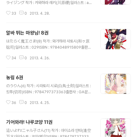
ライジング 작가 : 카와하라 레키(川原礫)일러스트 : ab
ecISBN : 9784048915298출판사 : 전격문고발매일 :
33
0
2013. 4. 28.
2013년 4월 10일가격 : 620엔
알바 뛰는 마왕님! 8권
글 내용
はたらく魔王さま!(8) 작가 : 와가하라 사토시(和ヶ原
聡司)일러스트 : 029ISBN : 9784048915809출판사 :
전격문고발매일 : 2013년 4월 10일가격 : 620엔
34
0
2013. 4. 26.
농림 6권
글 내용
のうりん(6) 작가 : 시라토리 시로(白鳥士郎)일러스트 :
킷푸(切符)ISBN : 9784797373363출판사 : GA문고
발매일 : 2013년 4월 15일가격 : 641엔
36
0
2013. 4. 25.
기어와라! 냐루코양 11권
글 내용
這いよれ!ニャル子さん(11) 작가 : 아이소라 만타(逢空
万太)일러스트 : 코인(狐印)ISBN : 9784797373332