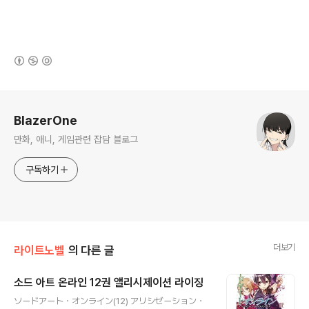
(새창열림)
로그 정보
BlazerOne
만화, 애니, 게임관련 잡담 블로그
구독하기
더보기
라이트노벨
의 다른 글
소드 아트 온라인 12권 앨리시제이션 라이징
글 내용
ソードアート・オンライン(12) アリシゼーション・