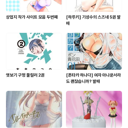
상업지 작가 사이트 모음 두번째
[하루키] 기성수의 스즈네 5권 발
매
엿보기 구멍 풀컬러 2권
[폰타카 하나다] 여자 아나운서라
도 괜찮습니까? 발매