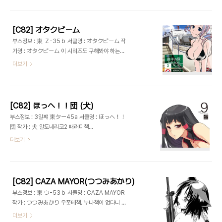
[C82] オタクビーム
부스정보 : 東 Ｚ-35ｂ 서클명 : オタクビーム 작
가명 : オタクビーム 이 시리즈도 구해봐야 하는데
만다라케 가면 꼭 까먹음.
더보기
http://www2.117.ne.jp/~ota-beam/
[C82] ほっへ！！団 (犬)
부스정보 : 3일쨰 東ター45a 서클명 : ほっへ！！
団 작가 : 犬 알토네리코2 패러디책
http://homepage3.nifty.com/takamichi/
더보기
[C82] CAZA MAYOR(つつみあかり)
부스정보 : 東 ウ-53ｂ 서클명 : CAZA MAYOR
작가 : つつみあかり 우폿테책. 누나책이 없다니 네
놈 정체성은 어디에 팔아먹은거냐.
더보기