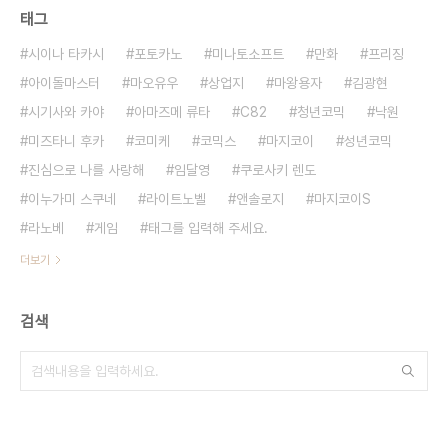
태그
시이나 타카시
포토카노
미나토소프트
만화
프리징
아이돌마스터
마오유우
상업지
마왕용자
김광현
시기사와 카야
아마즈메 류타
C82
청년코믹
낙원
미즈타니 후카
코미케
코믹스
마지코이
성년코믹
진심으로 나를 사랑해
임달영
쿠로사키 렌도
이누가미 스쿠네
라이트노벨
앤솔로지
마지코이S
라노베
게임
태그를 입력해 주세요.
더보기
검색