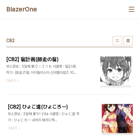
본문 바로가기
BlazerOne
C82
[C82] 翁計画(師走の翁)
부스정보 : 3일째 東Ｃ－２１ｂ 서클명 : 翁計画
작가 : 師走の翁 아이돌마스터 신데렐라걸즈 105
+ 95 = 200
더보기
http://www.pixiv.net/member.php?
id=585055
[C82] ひょこ道(ひょころー)
부스정보 : 3일째 東セ-24a 서클명 : ひょこ道 작
가 : ひょころー 내여귀 패러디책
http://hyocorou.blog71.fc2.com/
더보기