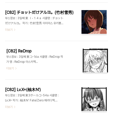
[C82] チョットだけアルヨ。(竹村雪秀)
부스정보 : 3일쨰 東 Ｉ-１４ａ 서클명 : チョット
だけアルヨ。 작가 : 竹村雪秀 아이마스 유키뿅과
타카네 책
더보기
http://www.pixiv.net/member_illust.php?
id=26357
[C82] ReDrop
부스정보 : 3일째 東コ-16a 서클명 : ReDrop 작
가 명 : ReDrop 아스카책
http://redrop.luv.raindrop.jp/
더보기
[C82] Lv.X+(柚木N')
부스정보 : 3일째 東3ホールコ-54a 서클명 :
Lv.X+ 작가 : 柚木N' Fate/Zero 패러디책.
http://yuz.blog3.fc2.com/
더보기