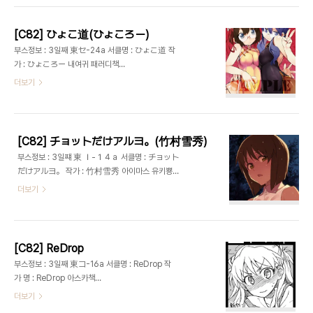
つわーくす(ぽんこつわーくす)偽住所不定(な
かむらたけし)マキノ事務所(滝美梨香)-
SISTERS 벽서클. 체력(중요), 자금에 여유가 ..
[C82] ひょこ道(ひょころー)
부스정보 : 3일째 東セ-24a 서클명 : ひょこ道 작
가 : ひょころー 내여귀 패러디책
http://hyocorou.blog71.fc2.com/
더보기
[C82] チョットだけアルヨ。(竹村雪秀)
부스정보 : 3일쨰 東 Ｉ-１４ａ 서클명 : チョット
だけアルヨ。 작가 : 竹村雪秀 아이마스 유키뿅과
타카네 책
더보기
http://www.pixiv.net/member_illust.php?
id=26357
[C82] ReDrop
부스정보 : 3일째 東コ-16a 서클명 : ReDrop 작
가 명 : ReDrop 아스카책
http://redrop.luv.raindrop.jp/
더보기