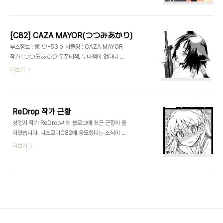
[C82] CAZA MAYOR(つつみあかり)
부스정보 : 東 ウ-53ｂ 서클명 : CAZA MAYOR
작가 : つつみあかり 우폿테책. 누나책이 없다니 네
놈 정체성은 어디에 팔아먹은거냐.
더보기
ReDrop 작가 근황
상업지 작가 ReDrop씨의 블로그에 최근 근황이 올
라왔습니다. 나츠코미C82에 응모했다는 소식이 올
라왔습니다. 이번에도 아스카책입니다. ReDrop씨
더보기
는 최근 COMIC쾌락천에서 연재중이고 コミック
１,コミティア１００등의 행사에도 참가 할 예정이
랍니다. http://redrop.luv.raindrop.jp/