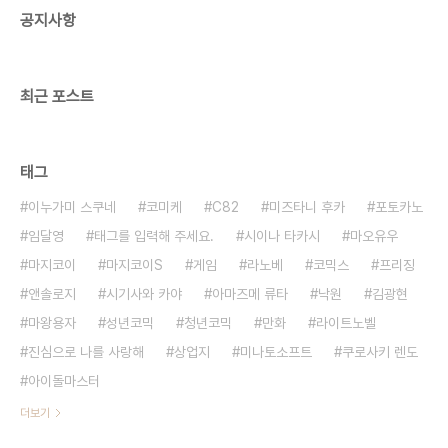
공지사항
최근 포스트
태그
이누가미 스쿠네
코미케
C82
미즈타니 후카
포토카노
임달영
태그를 입력해 주세요.
시이나 타카시
마오유우
마지코이
마지코이S
게임
라노베
코믹스
프리징
앤솔로지
시기사와 카야
아마즈메 류타
낙원
김광현
마왕용자
성년코믹
청년코믹
만화
라이트노벨
진심으로 나를 사랑해
상업지
미나토소프트
쿠로사키 렌도
아이돌마스터
더보기