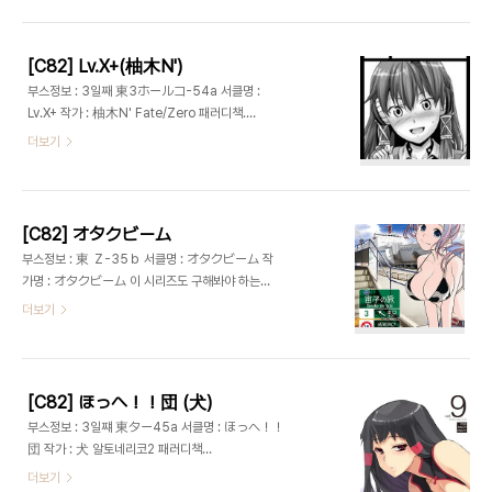
[C82] Lv.X+(柚木N')
부스정보 : 3일째 東3ホールコ-54a 서클명 :
Lv.X+ 작가 : 柚木N' Fate/Zero 패러디책.
http://yuz.blog3.fc2.com/
더보기
[C82] オタクビーム
부스정보 : 東 Ｚ-35ｂ 서클명 : オタクビーム 작
가명 : オタクビーム 이 시리즈도 구해봐야 하는데
만다라케 가면 꼭 까먹음.
더보기
http://www2.117.ne.jp/~ota-beam/
[C82] ほっへ！！団 (犬)
부스정보 : 3일쨰 東ター45a 서클명 : ほっへ！！
団 작가 : 犬 알토네리코2 패러디책
http://homepage3.nifty.com/takamichi/
더보기