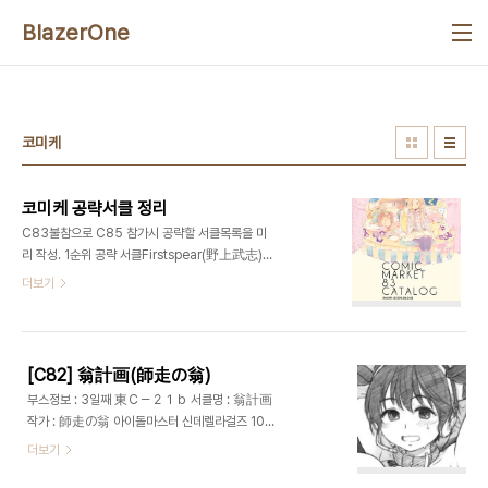
본문 바로가기
BlazerOne
코미케
코미케 공략서클 정리
C83불참으로 C85 참가시 공략할 서클목록을 미
리 작성. 1순위 공략 서클Firstspear(野上武志)-
오전 중 완매가능성 높음 필수 구매桃色蛙公司(け
더보기
ろりん)Tear Drop(tsuina)CDPA(林達
永)CUT A DASH!!(みつみ美里)Blazer
One(甘露 樹)色天使(白猫参謀)VANISHING
POINT(高野真之)- 블러드 얼론70年式悠久機
[C82] 翁計画(師走の翁)
関(袁藤沖人)BEAT-POP(尾崎未来) 작품, 퀄리
부스정보 : 3일째 東Ｃ－２１ｂ 서클명 : 翁計画
티 조건부 구매MTSP(Jin)つつみあかり(CAZA
작가 : 師走の翁 아이돌마스터 신데렐라걸즈 105
MAYOR)Lv.X+(柚木Ｎ’)チョットだけアルヨ。
+ 95 = 200
더보기
(竹村雪秀)みたらし倶楽部(みたらし侯成)村
http://www.pixiv.net/member.php?
上水軍の館(村上水軍) 가능한 구매하도록ぽんこ
id=585055