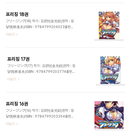
프리징 18권
フリージング(18) 작가 : 김광현(金光鉉)원작 : 임
달영(林達永)ISBN : 9784799204023출판사
: 킬타임커뮤니케이션발매일 : 2013년 3월 27일가
더보기
격 : 630엔
프리징 17권
フリージング(17) 작가 : 김광현(金光鉉)원작 : 임
달영(林達永)ISBN : 9784799203774출판사
: 킬타임 커뮤니케이션발매일 : 2013년 1월 28일가
더보기
격 : 630엔
프리징 16권
フリージング(16) 작가 : 김광현(金光鉉)원작 : 임
달영(林達永)ISBN : 9784799203354출판사
: 킬타임 커뮤니케이션발매일 : 2012년 10월 하순가
더보기
격 : 580엔 망가오 특전 일러스트 카드