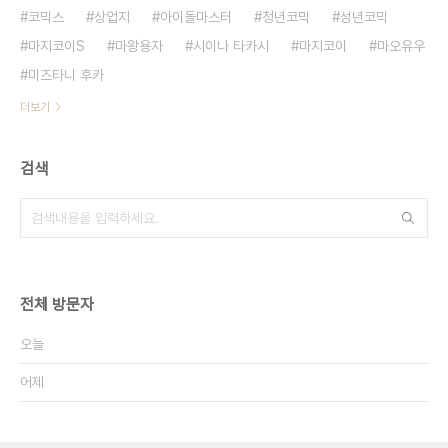
코믹스
상업지
아이돌마스터
청년코믹
성년코믹
마지코이S
마왕용자
시이나 타카시
마지코이
마오유우
미즈타니 후카
더보기
검색
전체 방문자
오늘
어제