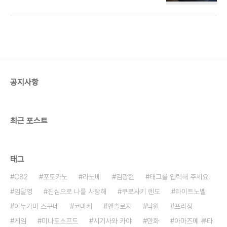
주문한지 1개월 넘게 걸려서 이제야 도착했습니다.
사진을 찍기는 했는데 노출이 좀 많아서 취소. 대신
그동안 모은 프리징 동인지 CROSS MAKE를 올려
봅니다. (C75) [CDPA(MOONZERO,
MILKCOW, ANICD)] CROSS MAKE (C77)
[CDPA(MOONZERO, MILKCOW, ANICD,
ELDO)] CROSS MAKE 2009 (C79)
[CDPA(MOONZERO, MILKCOW, ANICD,
공지사항
ELDO, BEAR)] CROSS MAKE 2010 (C80)
[CDPA(MOONZERO, MILKCOW, ANICD, ..
최근 포스트
태그
C82
포토카노
라노베
김광현
태그를 입력해 주세요.
임달영
진심으로 나를 사랑해
쿠로사키 렌도
라이트노벨
이누가미 스쿠네
코미케
앤솔로지
낙원
프리징
게임
미나토소프트
시기사와 카야
만화
아마즈메 류타