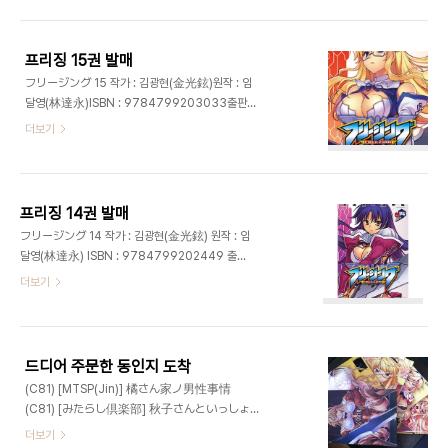
프리징 15권 발매
フリージング 15 작가 : 김광현(金光鉉)원작 : 임
달영(林達永)ISBN : 9784799203033출판사
: 킬타임 커뮤니케이션발매일 : 2012년 8월 하순가
더보기
격 : 580엔 망가오 특전 일러스트 카드
프리징 14권 발매
フリージング 14 작가 : 김광현(金光鉉) 원작 : 임
달영(林達永) ISBN : 9784799202449 출판
사 : 킬타임 커뮤니케이션 발매일 : 2012년 4월 27
더보기
일 가격 : 580엔 드라마시디 한정판 + 성우사인 복
제 대본 1,575엔 토라노아나 전화카드 포함 한정판
2,375엔 토라노아나 특전 일러스트카드
드디어 주문한 동인지 도착
(C81) [MTSP(Jin)] 橘さん家ノ男性事情
(C81) [みたらし倶楽部] 秋子さんといっしょ9
(C81) [CDPA] CROSS MAKE 2011 WINTER
더보기