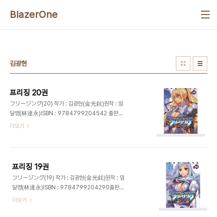
본문 바로가기
BlazerOne
김광현
프리징 20권
フリージング(20) 작가 : 김광현(金光鉉)원작 : 임
달영(林達永)ISBN : 9784799204542 출판사
: 킬타임커뮤니케이션발매일 : 2013년 7월 27일가
더보기
격 : 630엔
프리징 19권
フリージング(19) 작가 : 김광현(金光鉉)원작 : 임
달영(林達永)ISBN : 9784799204290출판사
: 킬타임커뮤니케이션발매일 : 2013년 5월 29일가
더보기
격 : 630엔