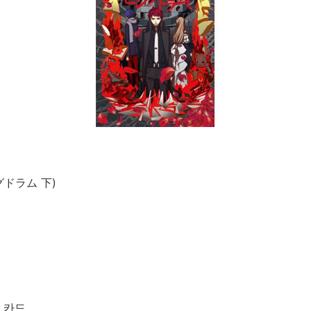
グドラム 下)
 카드