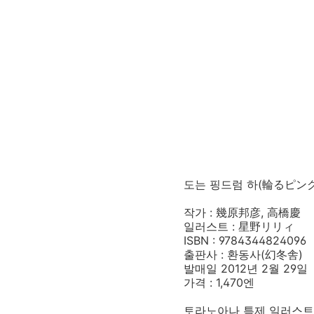
도는 핑드럼 하(輪るピン
작가 : 幾原邦彦, 高橋慶
일러스트 : 星野リリィ
ISBN : 9784344824096
출판사 : 환동사(幻冬舎)
발매일 2012년 2월 29일
가격 : 1,470엔
토라노아나 특제 일러스트