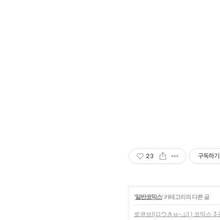
23
구독하기
'
일반코믹스
' 카테고리의 다른 글
로큐브!(ロウきゅ-ぶ! ) 코믹스 3