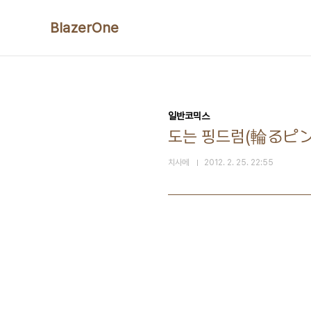
본문 바로가기
BlazerOne
일반코믹스
도는 핑드럼(輪るピ
치사메
2012. 2. 25. 22:55