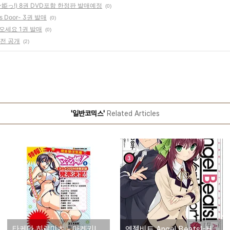
姫っ!) 8권 DVD포함 한정판 발매예정
(0)
s Door- 3권 발매
(0)
오세요 1권 발매
(0)
특전 공개
(2)
'일반코믹스'
Related Articles
타케다 히로미츠 - 마켄키!(マケン姫っ!) 8권 DVD포함 한정판 발매예정
엔젤비트 Angel Beats!-Heaven's Door- 3권 발매