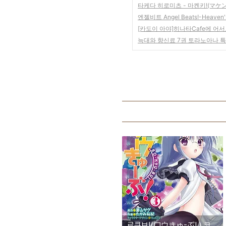
타케다 히로미츠 - 마켄키!(マケン
엔젤비트 Angel Beats!-Heaven'
[카도이 아야]히나타Cafe에 어서
늑대와 향신료 7권 토라노아나 
로큐브!(ロウきゅ-ぶ! ) 코믹스 3권 발매