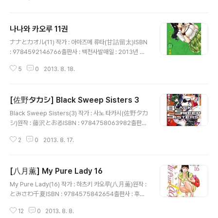
나나와 카오루 11권
글 내용
ナナとカオル(11) 작가 : 아마즈메 류타(甘詰留太)ISBN
: 9784592146766출판사 : 백천사발매일 : 2013년 7
월 29일가격 : 550엔
5
0
2013. 8. 18.
[佐野タカシ] Black Sweep Sisters 3
글 내용
Black Sweep Sisters(3) 작가 : 사노 타카시(佐野タカ
シ)원작 : 藤沢とおるISBN : 9784758063982출판사
: 이치진사발매일 : 2013년 7월 27일가격 : 600엔
2
0
2013. 8. 17.
[八月薫] My Pure Lady 16
글 내용
My Pure Lady(16) 작가 : 하츠키 카오루(八月薫)원작 :
とみさわ千夏ISBN : 9784575842654출판사 : 후타
바사발매일 : 2013년 7월 26일가격 : 630엔
12
0
2013. 8. 8.