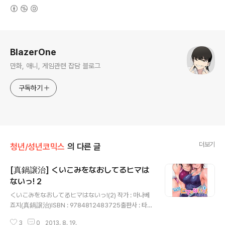
(새창열림)
로그 정보
BlazerOne
만화, 애니, 게임관련 잡담 블로그
구독하기
더보기
청년/성년코믹스
의 다른 글
[真鍋譲治] くいこみをなおしてるヒマは
ないっ! 2
글 내용
くいこみをなおしてるヒマはないっ!(2) 작가 : 마나베
죠지(真鍋譲治)ISBN : 9784812483725출판사 : 타케
쇼보발매일 : 2013년 7월 29일가격 : 680엔
3
0
2013. 8. 19.