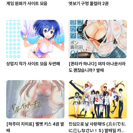
게임 원화가 사이트 모음
엿보기 구멍 풀컬러 2권
상업지 작가 사이트 모음 두번째
[폰타카 하나다] 여자 아나운서라
도 괜찮습니까? 발매
[하루미 치히로] 벨벳 키스 4권 발
진심으로 날 사랑해!S (真剣で私
매
に恋しなさい！Ｓ) 발매일 카운