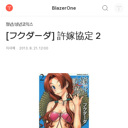
검색하기
BlazerOne
티스토리
청년/성년코믹스
[フクダーダ] 許嫁協定 2
치사메
2013. 8. 21. 12:00