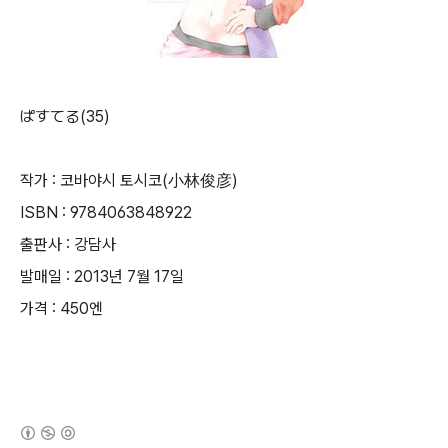
ぱすてる(35)
작가 : 코바야시 토시코(小林俊彦)
ISBN : 9784063848922
출판사 : 강담사
발매일 : 2013년 7월 17일
가격 : 450엔
(새창열림)