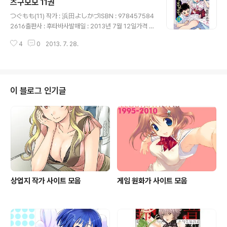
츠구모모 11권
글 내용
つぐもも(11) 작가 : 浜田よしかづISBN : 978457584
2616출판사 : 후타바사발매일 : 2013년 7월 12일가격 :
630엔
4
0
2013. 7. 28.
이 블로그 인기글
상업지 작가 사이트 모음
게임 원화가 사이트 모음