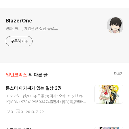
로그 정보
BlazerOne
만화, 애니, 게임관련 잡담 블로그
구독하기
더보기
일반코믹스
의 다른 글
몬스터 아가씨가 있는 일상 3권
글 내용
モンスター娘のいる日常(3) 작가 : 오카야도(オカヤ
ド)ISBN : 9784199503474출판사 : 徳間書店발매일
: 2013년 7월 13일가격 : 650엔
3
0
2013. 7. 29.