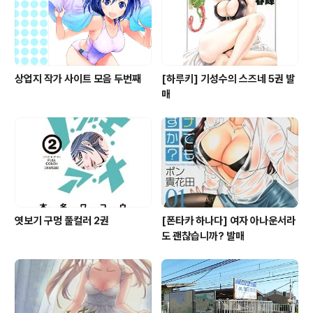
상업지 작가 사이트 모음 두번째
[하루키] 기성수의 스즈네 5권 발
매
엿보기 구멍 풀컬러 2권
[폰타카 하나다] 여자 아나운서라
도 괜찮습니까? 발매