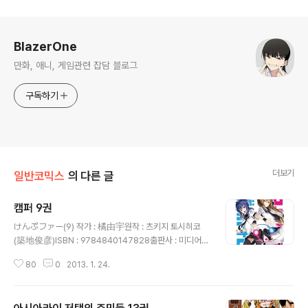
로그 정보
BlazerOne
만화, 애니, 게임관련 잡담 블로그
구독하기
더보기
일반코믹스
의 다른 글
캠퍼 9권
글 내용
けんぷファー(9) 작가 : 橘由宇원작 : 츠키지 토시히코
(築地俊彦)ISBN : 9784840147828출판사 : 미디어팩
토리발매일 : 2013년 1월 23일가격 : 500엔
80
0
2013. 1. 24.