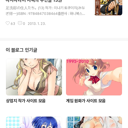
아시아라이 저택의 주민들 13권
글 내용
足洗邸の住人たち。(13) 작가 : 미나기 토쿠이치(みな
ぎ得一)ISBN : 9784847038464출판사 : 와니북스발
매일 : 2013년 2월 25일가격 : 10,50엔
63
0
2013. 1. 23.
이 블로그 인기글
상업지 작가 사이트 모음
게임 원화가 사이트 모음