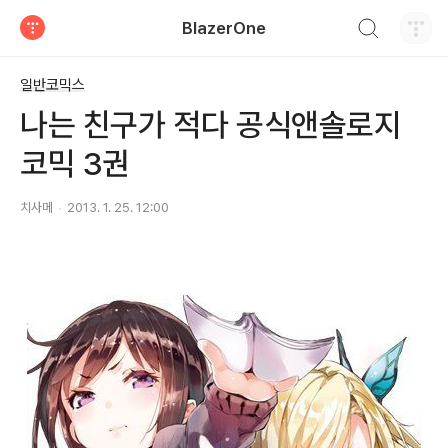
검색하기
BlazerOne
티스토리
일반코믹스
나는 친구가 적다 공식앤솔로지
코믹 3권
치사메
2013. 1. 25. 12:00