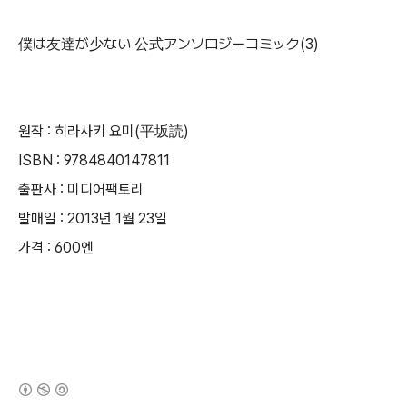
僕は友達が少ない 公式アンソロジーコミック(3)
원작 : 히라사키 요미(平坂読)
ISBN : 9784840147811
출판사 : 미디어팩토리
발매일 : 2013년 1월 23일
가격 : 600엔
(새창열림)