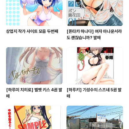
상업지 작가 사이트 모음 두번째
[폰타카 하나다] 여자 아나운서라
도 괜찮습니까? 발매
[하루미 치히로] 벨벳 키스 4권 발
[하루키] 기성수의 스즈네 5권 발
매
매