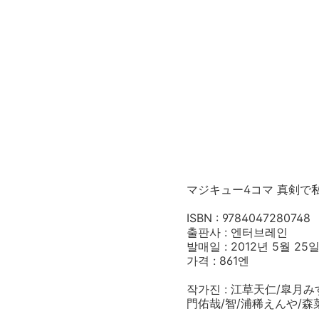
マジキュー4コマ 真剣で私
ISBN : 9784047280748
출판사 : 엔터브레인
발매일 : 2012년 5월 25
가격 : 861엔
작가진 : 江草天仁/皐月み
門佑哉/智/浦稀えんや/森