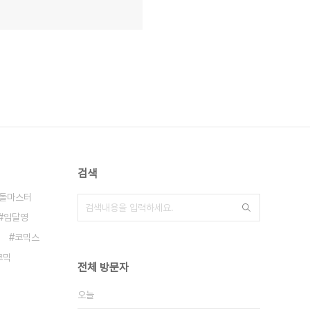
검색
돌마스터
임달영
코믹스
코믹
전체 방문자
오늘