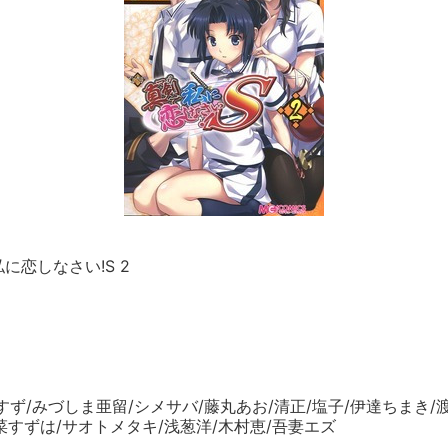
に恋しなさい!S 2
일
すず/みづしま亜留/シメサバ/藤丸あお/清正/塩子/伊達ちまき/渡
菜すずは/サオトメタキ/浅葱洋/木村恵/吾妻エズ