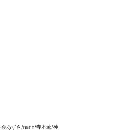
会あずさ/nann/寺本薫/神