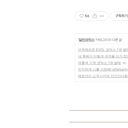
56
구독하기
'
일반코믹스
' 카테고리의 다른 글
아쿠에리온 EVOL 코믹스 1권 발
내 후배가 이렇게 귀여울 리가 없
여름색 기적 코믹스 1권 발매
(4)
진지하게 나를 사랑해! afterparty!
제로자키 소우시키의 인간간시험 