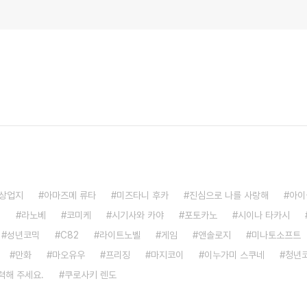
상업지
아마즈메 류타
미즈타니 후카
진심으로 나를 사랑해
아이
S
라노베
코미케
시기사와 카야
포토카노
시이나 타카시
성년코믹
C82
라이트노벨
게임
앤솔로지
미나토소프트
만화
마오유우
프리징
마지코이
이누가미 스쿠네
청년
력해 주세요.
쿠로사키 렌도