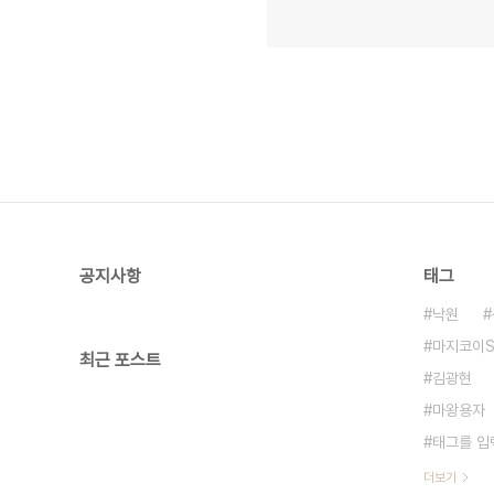
공지사항
태그
낙원
마지코이
최근 포스트
김광현
마왕용자
태그를 입
더보기