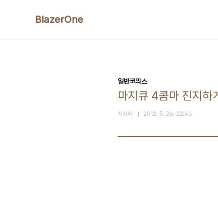
본문 바로가기
BlazerOne
일반코믹스
마지큐 4콤마 진지하게
치사메
2012. 5. 26. 22:46