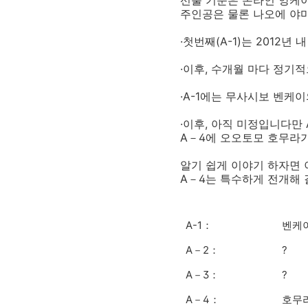
선출 기준은 온라인 앙케
주인공은 물론 나오에 야
·첫번째(A-1)는 2012년 
·이후, 수개월 마다 정기
·A-1에는 무사시보 벤케
·이후, 아직 미정입니다만
A－4에 오오토모 호무라가
알기 쉽게 이야기 하자면 
A－4는 특수하게 전개해 
A-1：
벤
A－2：
?
A－3：
?
A－4：
호