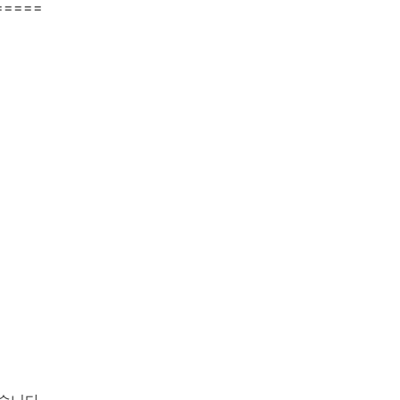
=====