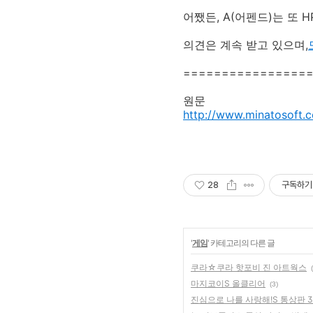
어쨌든, A(어펜드)는 또
의견은 계속 받고 있으며,
================
원문
http://www.minatosoft.c
28
구독하기
'
게임
' 카테고리의 다른 글
쿠라☆쿠라 핫포비 진 아트웍스
마지코이S 올클리어
(3)
진심으로 나를 사랑해!S 통상판 3