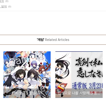
예정
(0)
 발매
(0)
'게임'
Related Articles
마지코이S 올클리어
진심으로 나를 사랑해!S 통상판 3월 23일 발매