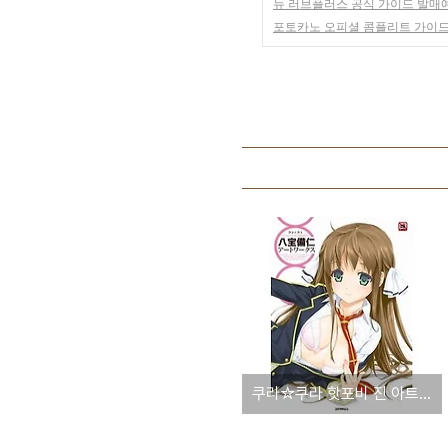
뉴 러브플러스 공식 가이드 발매
포토카노 오피셜 콤플리트 가이드
쿠라☆쿠라 핫포비 진 아트웍스