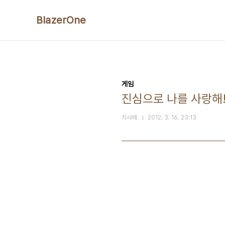
본문 바로가기
BlazerOne
게임
진심으로 나를 사랑해!
치사메
2012. 3. 16. 23:13